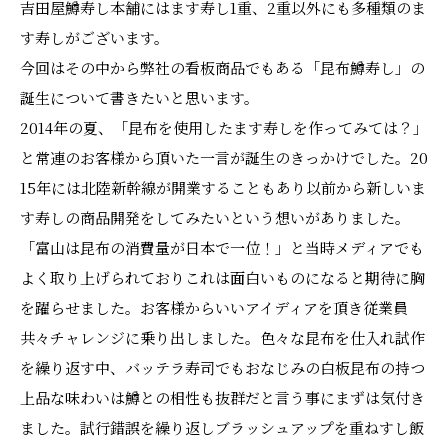
吉田屋鱒寿し本舗にはます寿し1重、2重以外にも多種類のま
す寿しがございます。
今回はその中から弊社の看板商品でもある「昆布鱒寿し」の
誕生について書きたいと思います。
2014年の夏、「昆布を使用したます寿しを作ってみては？」
と常連のお客様から頂いた一言が誕生のきっかけでした。20
15年には北陸新幹線が開業することもあり以前から新しいま
す寿しの商品開発をしてみたいという想いがありました。
「富山は昆布の消費量が日本で一位！」と当時メディアでも
よく取り上げられておりこれは面白いものになると期待に胸
を躍らせました。お客様からいいアイディアを頂き従業員
共々チャレンジに乗り出しました。色々な昆布を仕入れ試作
を繰り返す中、バッテラ寿司でもおなじみの白板昆布の持つ
上品な味わいは鱒との相性も抜群だと言う事にまずは気付き
ました。試行錯誤を繰り返しブラッシュアップを重ねすし飯