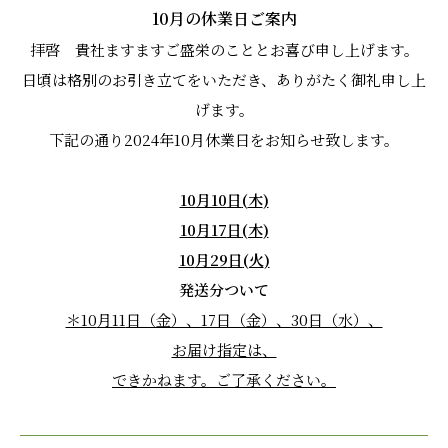
10月の休業日ご案内
拝啓 貴社ますますご盛栄のこととお喜び申し上げます。
日頃は格別のお引き立てをいただき、ありがたく御礼申し上
げます。
下記の通り2024年10月休業日をお知らせ致します。
10
月10
日
(
木
)
10
月17
日
(木
)
10
月29
日
(火
)
発送分ついて
＊10
月11
日（金）、17日（金）、30
日（水）、
お届け指定は、
できかねます。ご了承ください。